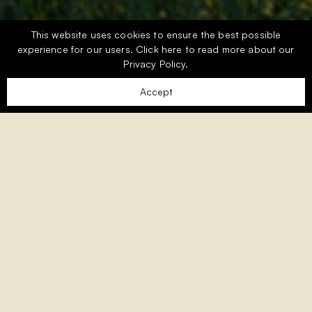
This website uses cookies to ensure the best possible
experience for our users.
Click here
to read more about our
Privacy Policy.
Accept
Der Monte Rei Golf & Country Club liegt in den
malerischen Ausläufern der östlichen Algarve und
bietet einen atemberaubenden Blick auf die Serra do
Caldeirão-Berge im Norden und den Atlantik im
Süden.
Mehr erfahren