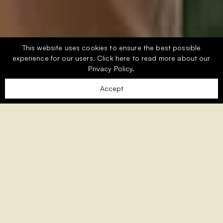
This website uses cookies to ensure the best possible
experience for our users.
Click here
to read more about our
Privacy Policy.
Accept
Von erstklassigen Golfeinrichtungen bis zu
entspannenden Wellnessanwendungen gibt es im
Monte Rei eine Aktivität für jeden Geschmack. Die
Region bietet eine Fülle von kulturellen,
gastronomischen und Freizeitaktivitäten.